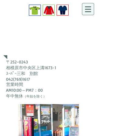
​クリーニングショップ
お客様から信頼されるお店をめざして、スタッフ一同、お客様
の衣類のメンテナンスを丁寧にお手伝いさせて頂きます。
​上溝店​
〒252-0243
相模原市中央区上溝1673-1
ｽｰﾊﾟｰ三和 別館
042(769)1617
営業時間
AM10:00～PM7：00
年中無休
（年始を除く）