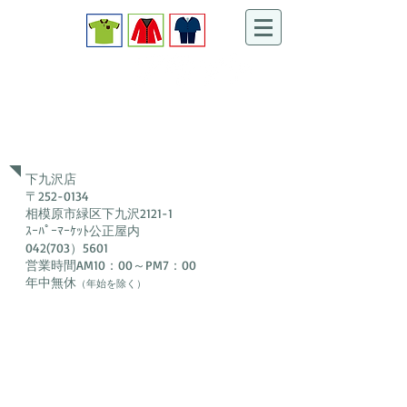
​クリーニングショップ
お客様から信頼されるお店をめざして、スタッフ一同、お客様
の衣類のメンテナンスを丁寧にお手伝いさせて頂きます。
​下九沢店​
下九沢店
〒252-0134
相模原市緑区下九沢2121-1
ｽｰﾊﾟｰﾏｰｹｯﾄ公正屋内
042(703）5601
営業時間AM10：00～PM7：00
年中無休
（年始を除く）